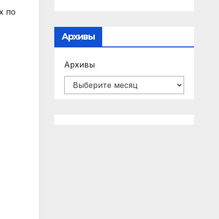
х по
Архивы
Архивы