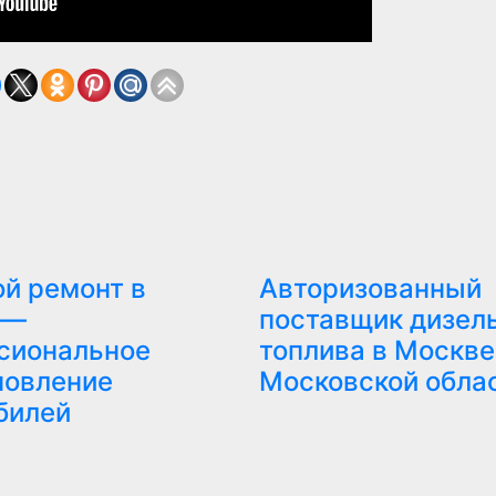
ой ремонт в
Авторизованный
 —
поставщик дизел
сиональное
топлива в Москве
новление
Московской обла
билей