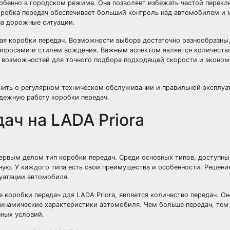
обенно в городском режиме. Она позволяет избежать частой перекл
коробка передач обеспечивает больший контроль над автомобилем и
на дорожные ситуации.
кая коробки передач. Возможности выбора достаточно разнообразны,
апросами и стилем вождения. Важным аспектом является количество
е возможностей для точного подбора подходящей скорости и эконом
нить о регулярном техническом обслуживании и правильной эксплуа
дежную работу коробки передач.
ач на LADA Priora
первым делом тип коробки передач. Среди основных типов, доступны
ую. У каждого типа есть свои преимущества и особенности. Решени
луатации автомобиля.
коробки передач для LADA Priora, является количество передач. О
 динамические характеристики автомобиля. Чем больше передач, тем
ных условий.