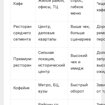
Жилой район,
спрос,
Кафе
“ещ
офисы, ТЦ
гибкое
каф
меню
Ресторан
Центр,
Выше чек,
Дор
среднего
деловые
больше
рем
сегмента
кварталы
сценариев
пер
Сильная
Дол
Высокий
Премиум-
локация,
запу
чек и
ресторан
исторический
выс
имидж
центр
ожи
Метро, БЦ,
Быстрый
Зав
Кофейня
вузы
оборот
от 
Районы со
Зав