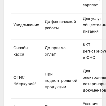
зарплат
Для услуг
До фактической
Уведомление
общественн
работы
питания
ККТ
Онлайн-
До приема
регистриру
касса
оплат
в ФНС
Для
При
ФГИС
электронны
подконтрольной
“Меркурий”
ветеринарн
продукции
документо
Условия