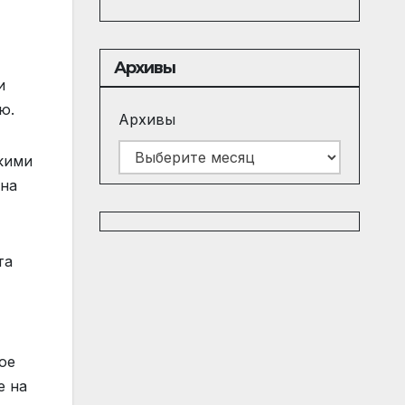
Архивы
и
ю.
Архивы
скими
ана
та
ое
е на