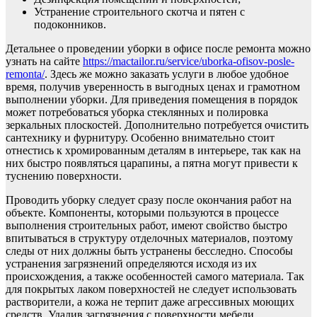
Устранение строительного скотча и пятен с
подоконников.
Детальнее о проведении уборки в офисе после ремонта можно
узнать на сайте
https://mactailor.ru/service/uborka-ofisov-posle-
remonta/
. Здесь же можно заказать услуги в любое удобное
время, получив уверенность в выгодных ценах и грамотном
выполнении уборки. Для приведения помещения в порядок
может потребоваться уборка стеклянных и полировка
зеркальных плоскостей. Дополнительно потребуется очистить
сантехнику и фурнитуру. Особенно внимательно стоит
отнестись к хромированным деталям в интерьере, так как на
них быстро появляться царапины, а пятна могут привести к
туснению поверхности.
Проводить уборку следует сразу после окончания работ на
объекте. Компоненты, которыми пользуются в процессе
выполнения строительных работ, имеют свойство быстро
впитываться в структуру отделочных материалов, поэтому
следы от них должны быть устранены бесследно. Способы
устранения загрязнений определяются исходя из их
происхождения, а также особенностей самого материала. Так
для покрытых лаком поверхностей не следует использовать
растворители, а кожа не терпит даже агрессивных моющих
средств. Удалив загрязнения с поверхности мебели,