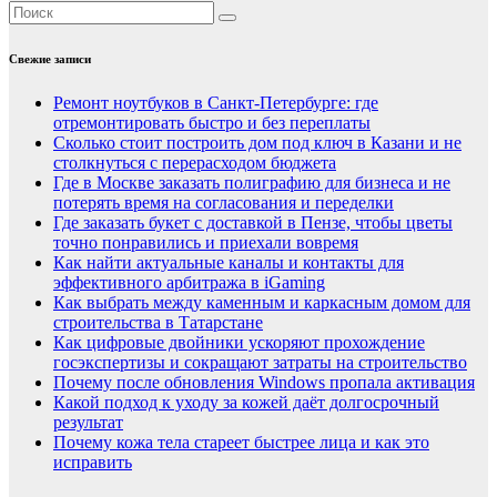
Свежие записи
Ремонт ноутбуков в Санкт-Петербурге: где
отремонтировать быстро и без переплаты
Сколько стоит построить дом под ключ в Казани и не
столкнуться с перерасходом бюджета
Где в Москве заказать полиграфию для бизнеса и не
потерять время на согласования и переделки
Где заказать букет с доставкой в Пензе, чтобы цветы
точно понравились и приехали вовремя
Как найти актуальные каналы и контакты для
эффективного арбитража в iGaming
Как выбрать между каменным и каркасным домом для
строительства в Татарстане
Как цифровые двойники ускоряют прохождение
госэкспертизы и сокращают затраты на строительство
Почему после обновления Windows пропала активация
Какой подход к уходу за кожей даёт долгосрочный
результат
Почему кожа тела стареет быстрее лица и как это
исправить