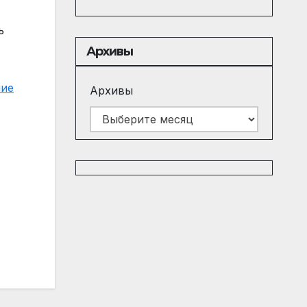
ь
Архивы
ие
Архивы