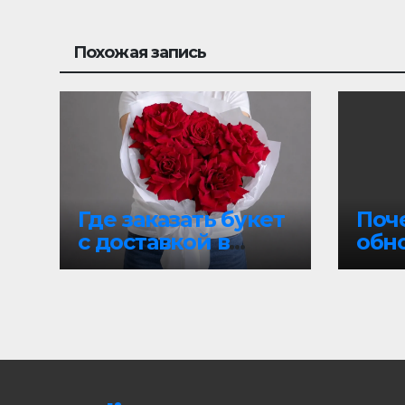
Похожая запись
Где заказать букет
Поч
с доставкой в
обн
Пензе, чтобы
Win
цветы точно
акт
понравились и
приехали вовремя