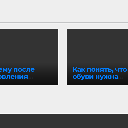
ему после
Как понять, что
овления
обуви нужна
dows пропала
профессионал
ивация
я химчистка, а 
домашняя чист