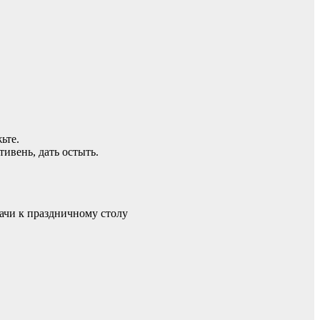
ьте.
ивень, дать остыть.