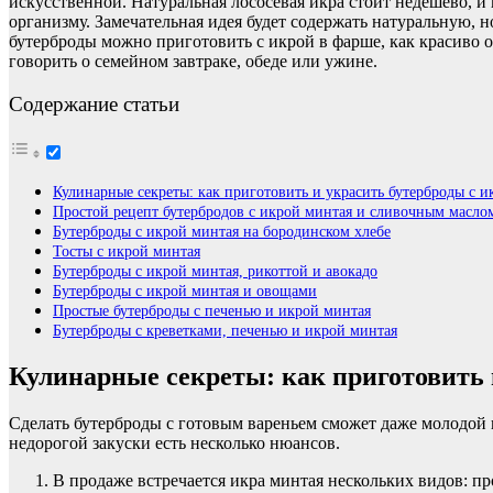
искусственной. Натуральная лососевая икра стоит недешево, и 
организму. Замечательная идея будет содержать натуральную, 
бутерброды можно приготовить с икрой в фарше, как красиво оф
говорить о семейном завтраке, обеде или ужине.
Содержание статьи
Кулинарные секреты: как приготовить и украсить бутерброды с и
Простой рецепт бутербродов с икрой минтая и сливочным масло
Бутерброды с икрой минтая на бородинском хлебе
Тосты с икрой минтая
Бутерброды с икрой минтая, рикоттой и авокадо
Бутерброды с икрой минтая и овощами
Простые бутерброды с печенью и икрой минтая
Бутерброды с креветками, печенью и икрой минтая
Кулинарные секреты: как приготовить 
Сделать бутерброды с готовым вареньем сможет даже молодой п
недорогой закуски есть несколько нюансов.
В продаже встречается икра минтая нескольких видов: пр