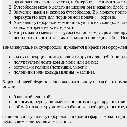
органолептические качества, и бутерброды с ними тоже п
Бутерброды можно делать на щеничном и ржаном блебе, а 
Значение имени и размера бутербродов. Вы можете приго
перекуса (то есть для порционной подачи) – оброые.
Хлеб для бутербродов можно подсушить на сковороде или
запах, который не всем нравится.
Яйца можно смешать с соусом (майонезом, сыром или дру
использовать не стоит, так как можно повредить яйца. 
Такая закуска, как бутерброды, нуждается в красивом оформлен
кусочки огурцов, помидоров или других овощей (иногда о
полукруглым ломтиком лимона или лайма;
веточками гелини (петрушки, укроп);
половинки или кольца малины, маслины.
Хорошей идеей будет красиво выложить икру на хлеб – с помо
можно:
башенкой, елочкой;
полосами, чередующимися с полосами соуса другого цвет
каймой по контуру ломтя хлаба (или, наоборот, в центре,
Сливочный соус для бутербродов с икрой из фарша можно приго
небольшим количеством желатина.