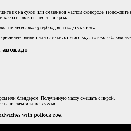
ушите их на сухой или смазанной маслом сковороде. Подождите 
ки хлеба выложить икорный крем.
адить несколько бутербродов и подать к столу.
арезанные оливки или оливки, от этого вкус готового блюда из
 авокадо
ером или блендером. Полученную массу смешать с икрой.
го на первем эстапов смесью.
wiches with pollock roe.