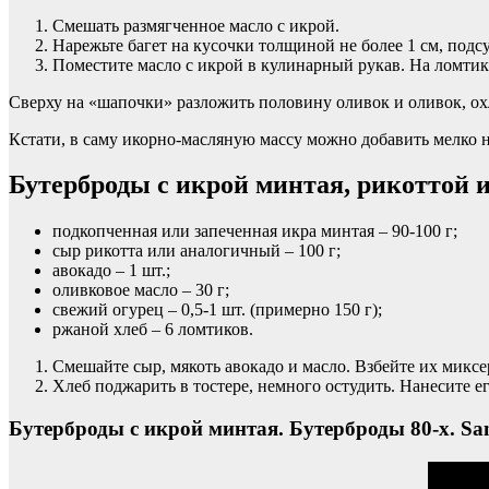
Смешать размягченное масло с икрой.
Нарежьте багет на кусочки толщиной не более 1 см, подс
Поместите масло с икрой в кулинарный рукав. На ломти
Сверху на «шапочки» разложить половину оливок и оливок, охл
Кстати, в саму икорно-масляную массу можно добавить мелко н
Бутерброды с икрой минтая, рикоттой и
подкопченная или запеченная икра минтая – 90-100 г;
сыр рикотта или аналогичный – 100 г;
авокадо – 1 шт.;
оливковое масло – 30 г;
свежий огурец – 0,5-1 шт. (примерно 150 г);
ржаной хлеб – 6 ломтиков.
Смешайте сыр, мякоть авокадо и масло. Взбейте их микс
Хлеб поджарить в тостере, немного остудить. Нанесите е
Бутерброды с икрой минтая. Бутерброды 80-х. Sand