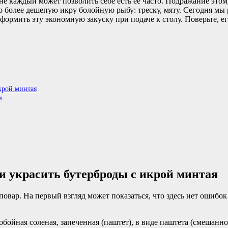
не каждый может позволить себе есть ее часто. Подражание этом
но более дешепую икру болойную рыбу: треску, мяту. Сегодня мы
ормить эту экономную закуску при подаче к столу. Поверьте, ег
крой минтая
м
и украсить бутерброды с икрой минтая
овар. На первый взгляд может показаться, что здесь нет ошибок
обойная соленая, запеченная (паштет), в виде паштета (смешанн