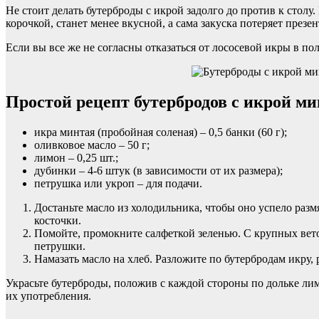
Не стоит делать бутерброды с икрой задолго до против к столу
корочкой, станет менее вкусной, а сама закуска потеряет презе
Если вы все же не согласны отказаться от лососевой икры в пол
Простой рецепт бутербродов с икрой м
икра минтая (пробойная соленая) – 0,5 банки (60 г);
оливковое масло – 50 г;
лимон – 0,25 шт.;
дубинки – 4-6 штук (в зависимости от их размера);
петрушка или укроп – для подачи.
Достаньте масло из холодильника, чтобы оно успело раз
косточки.
Помойте, промокните салфеткой зеленью. С крупных вето
петрушки.
Намазать масло на хлеб. Разложите по бутербродам икру, 
Украсьте бутерброды, положив с каждой стороны по дольке лимо
их употребления.