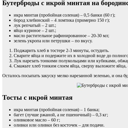
Бутерброды с икрой минтая на бородин
икра минтая (пробойная соленая) – 0,5 банки (60 г);
бород хлебинский – 4 ломтика (примерно 150 г);
лук репчатый – 2 шт.;
яйцо куриное – 2 шт.;
масло растительное рафинированное – 20-30 мл;
зелень укропа или петрушки – по вкусу.
Поджарить хлеб в тостере 2-3 минуты, остудить.
Сварите яйца и подержите их в холодной воде до полного
Лук нарезать тонкими полукольцами или кубиками, обжар
Смажьте хлеб тонким слоем яйца, сверху выложите яйца, 
Осталось посыпать закуску мелко нарезанной зеленью, и она буд
Тосты с икрой минтая
икра минтая (пробойная соленая) – 1 банка;
багет (лучше ржаной, а не пшеничный) – 0,3 кг;
оливковое масло – 60 г;
оливки или оливки без косточек – для подачи.