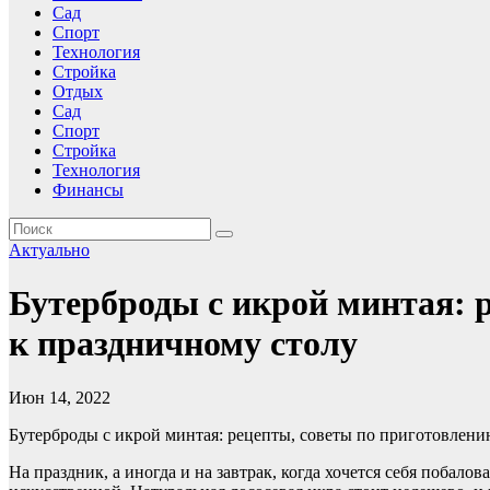
Сад
Спорт
Технология
Стройка
Отдых
Сад
Спорт
Стройка
Технология
Финансы
Актуально
Бутерброды с икрой минтая: 
к праздничному столу
Июн 14, 2022
Бутерброды с икрой минтая: рецепты, советы по приготовлен
На праздник, а иногда и на завтрак, когда хочется себя побало