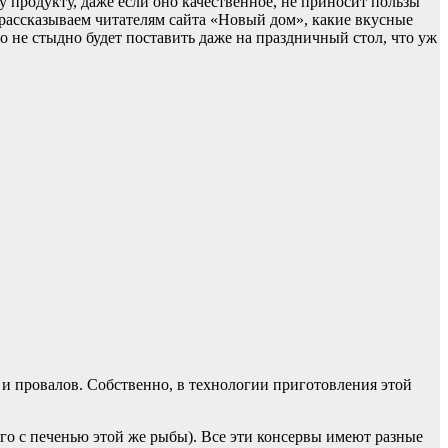
у продукту, даже если оно качественное, не приносит пользы
 рассказываем читателям сайта «Новый дом», какие вкусные
о не стыдно будет поставить даже на праздничный стол, что уж
 и провалов. Собственно, в технологии приготовления этой
ого с печенью этой же рыбы). Все эти консервы имеют разные