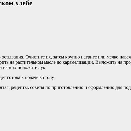
ском хлебе
 остывания. Очистите их, затем крупно натрите или мелко нареж
ить на растительном масле до карамелизации. Выложить на прот
а на них положите лук.
ет готова к подаче к столу.