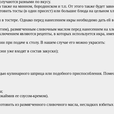
олучаются разными по вкусу.
также на минном, бородинском и т.п. От этого также будет завис
товить тосты (в один присест) или большие блюда на цельном хл
 в тостере. Однако перед нанесением икры необходимо дать ей
гим), размягченным сливочным маслом перед нанесением на хле
Исключением являются рецепты, в которых используется икра, и
ии при подаче к столу. В нашем случае его можно украсить:
ни уже входят в состав закуски);
щью кулинарного шприца или подобного приспособления. Помест
а;
 окаймив ее соусом-кремом).
товить из размягченного сливочного масла, несладких взбитых 