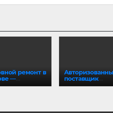
овной ремонт в
Авторизованн
ове —
поставщик
фессионально
дизельного
осстановление
топлива в Моск
омобилей
и Московской
области