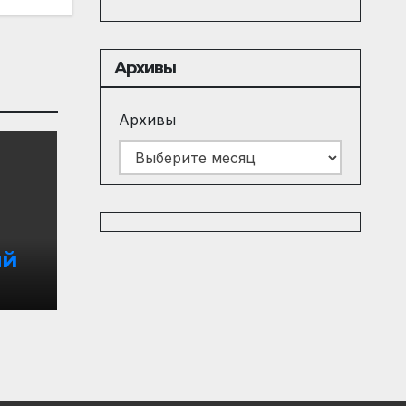
Архивы
Архивы
ый
ве