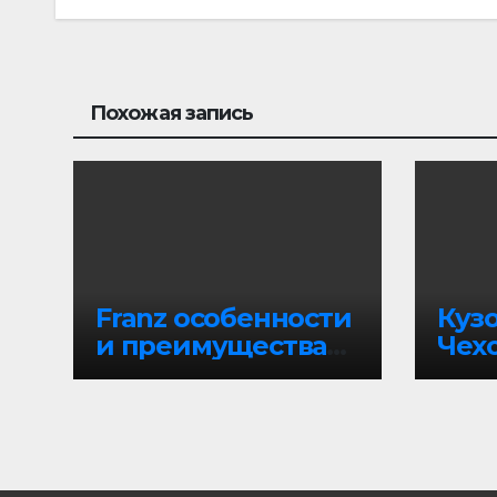
Похожая запись
Franz особенности
Куз
и преимущества
Чех
агрегатора
про
мессенджеров
е в
авт