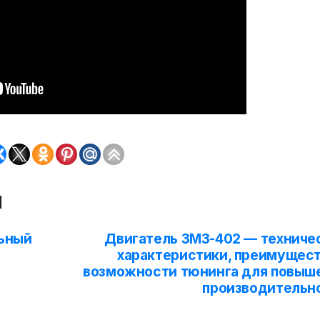
м
льный
Двигатель ЗМЗ-402 — техниче
характеристики, преимущест
возможности тюнинга для повыш
производительн