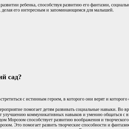
развитии ребенка, способствуя развитию его фантазии, социаль
с, делая его интересным и запоминающимся для малышей.
ий сад?
стретиться с истинным героем, в которого они верят и которог
мероприятие помогает детям развивать социальные навыки. Во вр
ует улучшению коммуникативных навыков и умению общаться с в
Дедом Морозом способствует развитию воображения и творческог
орозом. Это помогает развить творческие способности и фантази