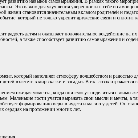
ует развитию навыков самовыражения. В рамках такого меропри
анты. Это важно для улучшения уверенности в себе и самооценк
ской жизни становится значительным вкладом родителей и педаг
обытие, который не только укрепит дружеские связи и сплотит 
сит радость детям и оказывает положительное воздействие на и
ностей, а также способствует развитию самовыражения и содей
омент, который наполняет атмосферу волшебством и радостью д
етей взлететь в мир сказки и загадки. В их глазах отражается 
пением ожидая момента, когда они смогут поделиться своими ж
ьем. Маленькие гости учатся выражать свои мысли и мечты, а т
обствует формированию веры в чудеса и магию у детей. Он стан
их сердцах на протяжении многих лет.
ищения.