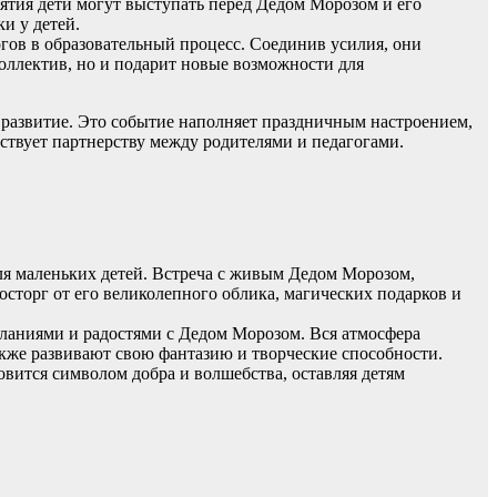
ятия дети могут выступать перед Дедом Морозом и его
и у детей.
огов в образовательный процесс. Соединив усилия, они
коллектив, но и подарит новые возможности для
х развитие. Это событие наполняет праздничным настроением,
ствует партнерству между родителями и педагогами.
ля маленьких детей. Встреча с живым Дедом Морозом,
восторг от его великолепного облика, магических подарков и
еланиями и радостями с Дедом Морозом. Вся атмосфера
акже развивают свою фантазию и творческие способности.
овится символом добра и волшебства, оставляя детям