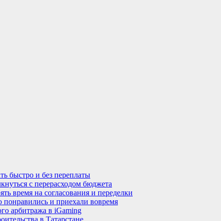
ть быстро и без переплаты
лкнуться с перерасходом бюджета
ять время на согласования и переделки
но понравились и приехали вовремя
го арбитража в iGaming
оительства в Татарстане