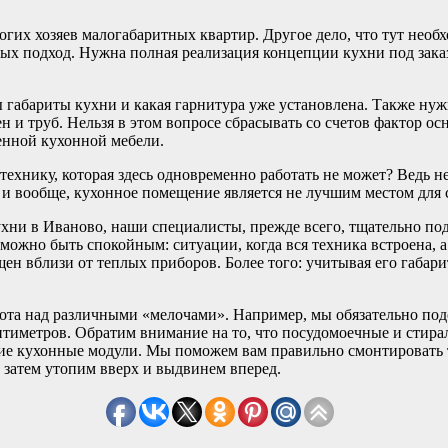
гих хозяев малогабаритных квартир. Другое дело, что тут нео
ных подход. Нужна полная реализация концепции кухни под зака
вы габариты кухни и какая гарнитура уже установлена. Также ну
 и труб. Нельзя в этом вопросе сбрасывать со счетов фактор 
енной кухонной мебели.
ехнику, которая здесь одновременно работать не может? Ведь не
 и вообще, кухонное помещение является не лучшим местом для
ухни в Иваново, наши специалисты, прежде всего, тщательно под
 можно быть спокойным: ситуации, когда вся техника встроена, а
н вблизи от теплых приборов. Более того: учитывая его габарит
ота над различными «мелочами». Например, мы обязательно под
нтиметров. Обратим внимание на то, что посудомоечные и стир
гие кухонные модули. Мы поможем вам правильно смонтировать 
 затем утопим вверх и выдвинем вперед.