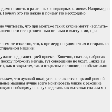
бходимо помнить о различных «подводных камнях». Например, о
з. Почему это так важно и почему так необходимо
жно учитывать, что при монтаже таких кухонь могут «всплыть»
оснащенности стен различными нишами и выступами, при
 всем же известно, что, к примеру, посудомоечная и стиральная
 стиральной машины.
умают над реализацией проекта. Конечно, сначала, набросав
 посуду положить некуда, тут совершенно не будет. Также вы
ы, как в закрытом, так и открытом состоянии, он обязательно
скажем, что духовой шкаф устанавливается к прямой ровной
альные машины лучше всего монтировать ближе к раковине
такую необходимую на кухне деталь как вытяжка: сначала мы