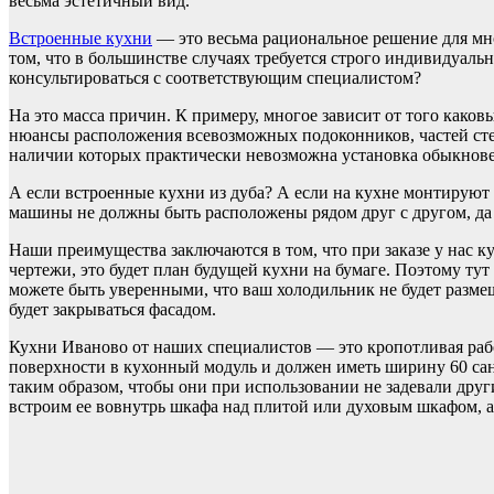
весьма эстетичный вид.
Встроенные кухни
— это весьма рациональное решение для мно
том, что в большинстве случаях требуется строго индивидуаль
консультироваться с соответствующим специалистом?
На это масса причин. К примеру, многое зависит от того како
нюансы расположения всевозможных подоконников, частей стен
наличии которых практически невозможна установка обыкнов
А если встроенные кухни из дуба? А если на кухне монтируют т
машины не должны быть расположены рядом друг с другом, да
Наши преимущества заключаются в том, что при заказе у нас к
чертежи, это будет план будущей кухни на бумаге. Поэтому тут
можете быть уверенными, что ваш холодильник не будет размеще
будет закрываться фасадом.
Кухни Иваново от наших специалистов — это кропотливая раб
поверхности в кухонный модуль и должен иметь ширину 60 са
таким образом, чтобы они при использовании не задевали дру
встроим ее вовнутрь шкафа над плитой или духовым шкафом, а