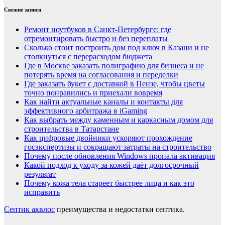
Свежие записи
Ремонт ноутбуков в Санкт-Петербурге: где
отремонтировать быстро и без переплаты
Сколько стоит построить дом под ключ в Казани и не
столкнуться с перерасходом бюджета
Где в Москве заказать полиграфию для бизнеса и не
потерять время на согласования и переделки
Где заказать букет с доставкой в Пензе, чтобы цветы
точно понравились и приехали вовремя
Как найти актуальные каналы и контакты для
эффективного арбитража в iGaming
Как выбрать между каменным и каркасным домом для
строительства в Татарстане
Как цифровые двойники ускоряют прохождение
госэкспертизы и сокращают затраты на строительство
Почему после обновления Windows пропала активация
Какой подход к уходу за кожей даёт долгосрочный
результат
Почему кожа тела стареет быстрее лица и как это
исправить
Септик аквлос
преимущества и недостатки септика.