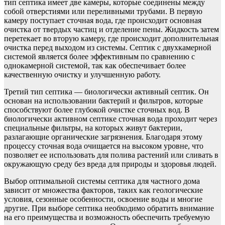
тип септика имеет две камеры, которые соединены между
собой отверстиями или переливными трубами. В первую
камеру поступает сточная вода, где происходит основная
очистка от твердых частиц и отделение пены. Жидкость затем
перетекает во вторую камеру, где происходит дополнительная
очистка перед выходом из системы. Септик с двухкамерной
системой является более эффективным по сравнению с
однокамерной системой, так как обеспечивает более
качественную очистку и улучшенную работу.
Третий тип септика — биологически активный септик. Он
основан на использовании бактерий и фильтров, которые
способствуют более глубокой очистке сточных вод. В
биологически активном септике сточная вода проходит через
специальные фильтры, на которых живут бактерии,
разлагающие органические загрязнения. Благодаря этому
процессу сточная вода очищается на высоком уровне, что
позволяет ее использовать для полива растений или сливать в
окружающую среду без вреда для природы и здоровья людей.
Выбор оптимальной системы септика для частного дома
зависит от множества факторов, таких как геологические
условия, сезонные особенности, освоение воды и многие
другие. При выборе септика необходимо обратить внимание
на его преимущества и возможность обеспечить требуемую