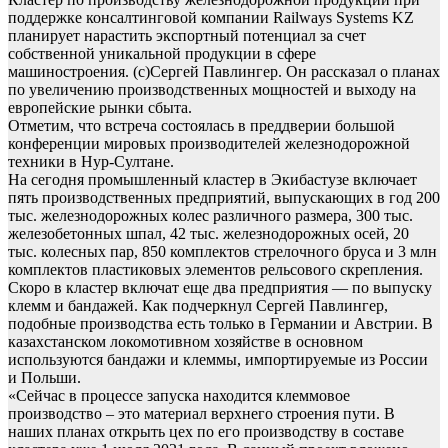
поддержке консалтинговой компании Railways Systems KZ
планирует нарастить экспортный потенциал за счет
собственной уникальной продукции в сфере
машиностроения. (c)Сергей Павлингер. Он рассказал о планах
по увеличению производственных мощностей и выходу на
европейские рынки сбыта.
Отметим, что встреча состоялась в преддверии большой
конференции мировых производителей железнодорожной
техники в Нур-Султане.
На сегодня промышленный кластер в Экибастузе включает
пять производственных предприятий, выпускающих в год 200
тыс. железнодорожных колес различного размера, 300 тыс.
железобетонных шпал, 42 тыс. железнодорожных осей, 20
тыс. колесных пар, 850 комплектов стрелочного бруса и 3 млн
комплектов пластиковых элементов рельсового скрепления.
Скоро в кластер включат еще два предприятия — по выпуску
клемм и бандажей. Как подчеркнул Сергей Павлингер,
подобные производства есть только в Германии и Австрии. В
казахстанском локомотивном хозяйстве в основном
используются бандажи и клеммы, импортируемые из России
и Польши.
«Сейчас в процессе запуска находится клеммовое
производство – это материал верхнего строения пути. В
наших планах открыть цех по его производству в составе