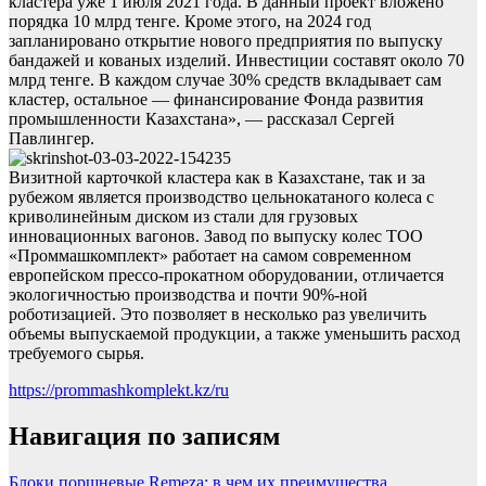
кластера уже 1 июля 2021 года. В данный проект вложено
порядка 10 млрд тенге. Кроме этого, на 2024 год
запланировано открытие нового предприятия по выпуску
бандажей и кованых изделий. Инвестиции составят около 70
млрд тенге. В каждом случае 30% средств вкладывает сам
кластер, остальное — финансирование Фонда развития
промышленности Казахстана», — рассказал Сергей
Павлингер.
Визитной карточкой кластера как в Казахстане, так и за
рубежом является производство цельнокатаного колеса с
криволинейным диском из стали для грузовых
инновационных вагонов. Завод по выпуску колес ТОО
«Проммашкомплект» работает на самом современном
европейском прессо-прокатном оборудовании, отличается
экологичностью производства и почти 90%-ной
роботизацией. Это позволяет в несколько раз увеличить
объемы выпускаемой продукции, а также уменьшить расход
требуемого сырья.
https://prommashkomplekt.kz/ru
Навигация по записям
Блоки поршневые Remeza: в чем их преимущества