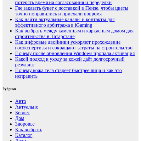
потерять время на согласования и переделки
Где заказать букет с доставкой в Пензе, чтобы цветы
точно понравились и приехали вовремя
Как найти актуальные каналы и контакты для
эффективного арбитража в iGaming
Как выбрать между каменным и каркасным домом для
строительства в Татарстане
Как цифровые двойники ускоряют прохождение
госэкспертизы и сокращают затраты на строительство
Почему после обновления Windows пропала активация
Какой подход к уходу за кожей даёт долгосрочный
результат
Почему кожа тела стареет быстрее лица и как это
исправить
Рубрики
Авто
Актуально
Бизнес
Дом
Здоровье
Как выбрать
Каталог
Леди