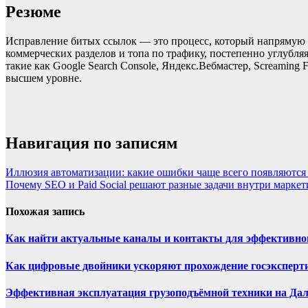
Резюме
Исправление битых ссылок — это процесс, который напрямую 
коммерческих разделов и топа по трафику, постепенно углубл
такие как Google Search Console, Яндекс.Вебмастер, Screamin
высшем уровне.
Навигация по записям
Иллюзия автоматизации: какие ошибки чаще всего появляются
Почему SEO и Paid Social решают разные задачи внутри марке
Похожая запись
Как найти актуальные каналы и контакты для эффективног
Как цифровые двойники ускоряют прохождение госэксперти
Эффективная эксплуатация грузоподъёмной техники на Да