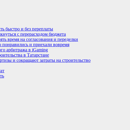
ть быстро и без переплаты
лкнуться с перерасходом бюджета
ять время на согласования и переделки
но понравились и приехали вовремя
го арбитража в iGaming
оительства в Татарстане
тизы и сокращают затраты на строительство
тат
ть