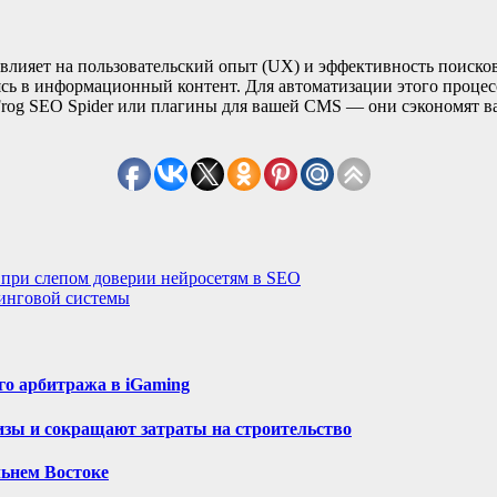
влияет на пользовательский опыт (UX) и эффективность поиско
яясь в информационный контент. Для автоматизации этого проце
g Frog SEO Spider или плагины для вашей CMS — они сэкономят в
 при слепом доверии нейросетям в SEO
тинговой системы
о арбитража в iGaming
зы и сокращают затраты на строительство
льнем Востоке