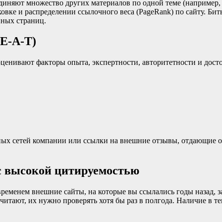
диняют множество других материалов по одной теме (например,
овке и распределении ссылочного веса (PageRank) по сайту. Би
нных страниц.
E-A-T)
оценивают факторы опыта, экспертности, авторитетности и дост
ых сетей компании или ссылки на внешние отзывы, отдающие ош
 с высокой цитируемостью
о временем внешние сайты, на которые вы ссылались годы назад, 
р читают, их нужно проверять хотя бы раз в полгода. Наличие в