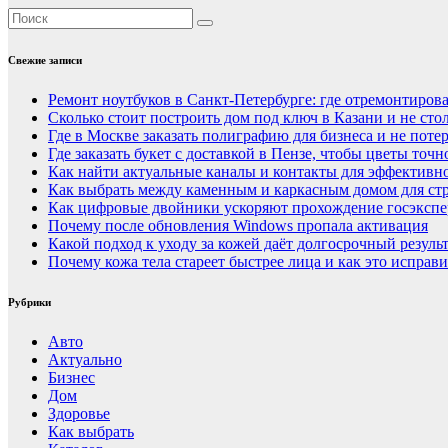
Свежие записи
Ремонт ноутбуков в Санкт-Петербурге: где отремонтирова
Сколько стоит построить дом под ключ в Казани и не сто
Где в Москве заказать полиграфию для бизнеса и не потер
Где заказать букет с доставкой в Пензе, чтобы цветы точ
Как найти актуальные каналы и контакты для эффективно
Как выбрать между каменным и каркасным домом для стр
Как цифровые двойники ускоряют прохождение госэкспер
Почему после обновления Windows пропала активация
Какой подход к уходу за кожей даёт долгосрочный резуль
Почему кожа тела стареет быстрее лица и как это исправи
Рубрики
Авто
Актуально
Бизнес
Дом
Здоровье
Как выбрать