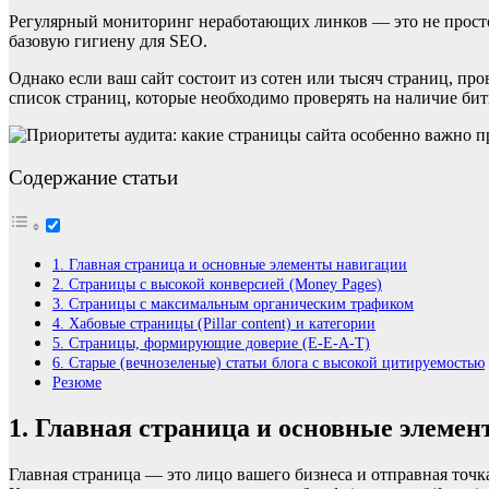
Регулярный мониторинг неработающих линков — это не просто
базовую гигиену для SEO.
Однако если ваш сайт состоит из сотен или тысяч страниц, пр
список страниц, которые необходимо проверять на наличие бит
Содержание статьи
1. Главная страница и основные элементы навигации
2. Страницы с высокой конверсией (Money Pages)
3. Страницы с максимальным органическим трафиком
4. Хабовые страницы (Pillar content) и категории
5. Страницы, формирующие доверие (E-E-A-T)
6. Старые (вечнозеленые) статьи блога с высокой цитируемостью
Резюме
1. Главная страница и основные элеме
Главная страница — это лицо вашего бизнеса и отправная точк