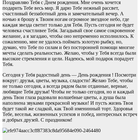
Поздравляю Тебя с Днем рождения. Мне очень хочется
подарить Тебе весь мир. Я дарю Тебе нежный рассвет,
счастливый беззаботный день и замечательный вечер. А
ночью я брошу к Твоим ногам огромное звездное небо, где
каждая звезда светит только для Тебя. Пусть сегодня не будет
человека счастливее Тебя. Загадывай свое самое сокровенное
желание, а я загадаю, чтобы оно непременно исполнилось. К
сожалению, мне не удалось поймать золотую рыбку, но,
думаю, что Тебе по силам и без посторонней помощи многие
мечты сделать реальностью. Желаю, чтобы у Тебя всегда были
высокие стремления и цели. Надеюсь, мой подарок порадует
Тебя.
Сегодня у Тебя радостный день — День рождения ! Посмотри
вокруг: друзья, цветы, музыка, сладости! Желаю Тебе, чтобы
не только сегодня, а всегда рядом были отданные, верные,
любящие Тебя друзья! Чтобы не только сегодня, но и каждый
день Твои глаза радовали волшебные цветы, а душа была
наполнена звуками прекрасной музыки! И пусть жизнь Твоя
будет такой же сладкой, как Твой именинный торт. Здоровья
Тебе, веселья, жизненных успехов и побед, интересных встреч
и добрых друзей. С праздником!