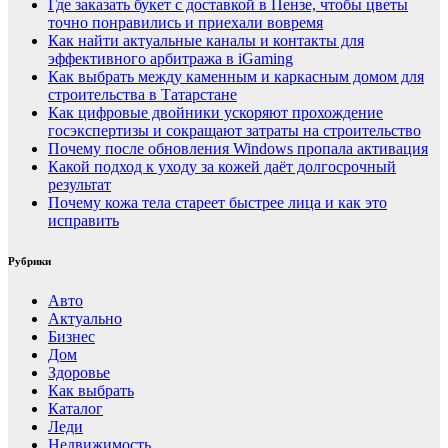
Где заказать букет с доставкой в Пензе, чтобы цветы
точно понравились и приехали вовремя
Как найти актуальные каналы и контакты для
эффективного арбитража в iGaming
Как выбрать между каменным и каркасным домом для
строительства в Татарстане
Как цифровые двойники ускоряют прохождение
госэкспертизы и сокращают затраты на строительство
Почему после обновления Windows пропала активация
Какой подход к уходу за кожей даёт долгосрочный
результат
Почему кожа тела стареет быстрее лица и как это
исправить
Рубрики
Авто
Актуально
Бизнес
Дом
Здоровье
Как выбрать
Каталог
Леди
Недвижимость