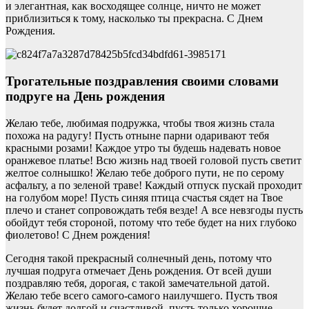
и элегантная, как восходящее солнце, ничто не может
приблизиться к тому, насколько ты прекрасна. С Днем
Рождения.
Трогательные поздравления своими словами
подруге на День рождения
Желаю тебе, любимая подружка, чтобы твоя жизнь стала
похожа на радугу! Пусть отныне парни одаривают тебя
красными розами! Каждое утро ты будешь надевать новое
оранжевое платье! Всю жизнь над твоей головой пусть светит
желтое солнышко! Желаю тебе доброго пути, не по серому
асфальту, а по зеленой траве! Каждый отпуск пускай проходит
на голубом море! Пусть синяя птица счастья сядет на Твое
плечо и станет сопровождать тебя везде! А все невзгоды пусть
обойдут тебя стороной, потому что тебе будет на них глубоко
фиолетово! С Днем рождения!
Сегодня такой прекрасный солнечный день, потому что
лучшая подруга отмечает День рождения. От всей души
поздравляю тебя, дорогая, с такой замечательной датой.
Желаю тебе всего самого-самого наилучшего. Пусть твоя
жизнь будет долгой и счастливой, пусть только хорошие