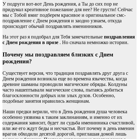
У подруги вот-вот День рождения, а Ты до сих пор не
придумал креативное пожелание для нее? Не грусти! Сейчас
мы с Тобой вмиг подберем красивое и оригинальное смс-
поздравление с Днем рождения и заодно узнаем, откуда
происходит обычай поздравлять именинников.
На этот раз я подобрал для Тебя замечательные
поздравления
с Днем рождения в прозе
. Но сначала немножко истории.
Почему мы поздравляем близких с Днем
рождения?
Существует версия, что традиция поздравлять друг друга с
Днем рождения возникла еще во времена язычества, когда
древние шаманы проводили магические обряды. Колдуны
часто нашептывали магические слова, пытаясь добиться
благосклонности добрых или злых духов. Особенно,
подобные занятия нравились женщинам.
Наши предки верили, что в День рождения душа человека
особенно уязвима к таким заклинаниям, и именно от их
содержания зависит, будет ли судьба именинника счастливой,
или же его ждут беды и несчастья. Вот почему в день именин
врагов обходили десятой дорогой, приглашая домой лишь