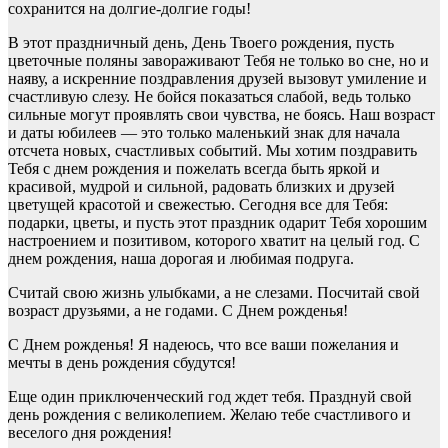
сохранится на долгие-долгие годы!
В этот праздничный день, День Твоего рождения, пусть
цветочные поляны завораживают Тебя не только во сне, но и
наяву, а искренние поздравления друзей вызовут умиление и
счастливую слезу. Не бойся показаться слабой, ведь только
сильные могут проявлять свои чувства, не боясь. Наш возраст
и даты юбилеев — это только маленький знак для начала
отсчета новых, счастливых событий. Мы хотим поздравить
Тебя с днем рождения и пожелать всегда быть яркой и
красивой, мудрой и сильной, радовать близких и друзей
цветущей красотой и свежестью. Сегодня все для Тебя:
подарки, цветы, и пусть этот праздник одарит Тебя хорошим
настроением и позитивом, которого хватит на целый год. С
днем рождения, наша дорогая и любимая подруга.
Считай свою жизнь улыбками, а не слезами. Посчитай свой
возраст друзьями, а не годами. С Днем рожденья!
С Днем рожденья! Я надеюсь, что все ваши пожелания и
мечты в день рождения сбудутся!
Еще один приключенческий год ждет тебя. Празднуй свой
день рождения с великолепием. Желаю тебе счастливого и
веселого дня рождения!