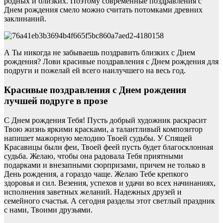
родных и близких. Поэтому современные поздравления с
Днем рождения смело можно считать потомками древних
заклинаний.
А Ты никогда не забываешь поздравить близких с Днем
рождения? Лови красивые поздравления с Днем рождения для
подруги и пожелай ей всего наилучшего на весь год.
Красивые поздравления с Днем рождения
лучшей подруге в прозе
С Днем рождения Тебя! Пусть добрый художник раскрасит
Твою жизнь яркими красками, а талантливый композитор
напишет мажорную мелодию Твоей судьбы. У Спящей
Красавицы были феи, Твоей феей пусть будет благосклонная
судьба. Желаю, чтобы она радовала Тебя приятными
подарками и внезапными сюрпризами, причем не только в
День рождения, а гораздо чаще. Желаю Тебе крепкого
здоровья и сил. Везения, успехов и удачи во всех начинаниях,
исполнения заветных желаний. Надежных друзей и
семейного счастья. А сегодня разделы этот светлый праздник
с нами, Твоими друзьями.