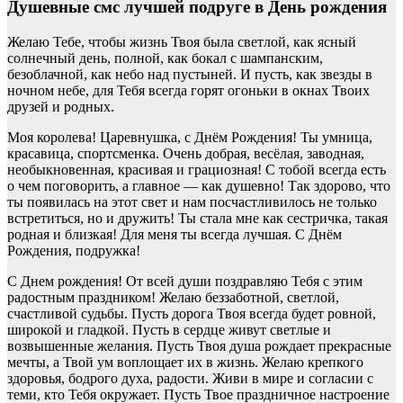
Душевные смс лучшей подруге в День рождения
Желаю Тебе, чтобы жизнь Твоя была светлой, как ясный
солнечный день, полной, как бокал с шампанским,
безоблачной, как небо над пустыней. И пусть, как звезды в
ночном небе, для Тебя всегда горят огоньки в окнах Твоих
друзей и родных.
Моя королева! Царевнушка, с Днём Рождения! Ты умница,
красавица, спортсменка. Очень добрая, весёлая, заводная,
необыкновенная, красивая и грациозная! С тобой всегда есть
о чем поговорить, а главное — как душевно! Так здорово, что
ты появилась на этот свет и нам посчастливилось не только
встретиться, но и дружить! Ты стала мне как сестричка, такая
родная и близкая! Для меня ты всегда лучшая. С Днём
Рождения, подружка!
С Днем рождения! От всей души поздравляю Тебя с этим
радостным праздником! Желаю беззаботной, светлой,
счастливой судьбы. Пусть дорога Твоя всегда будет ровной,
широкой и гладкой. Пусть в сердце живут светлые и
возвышенные желания. Пусть Твоя душа рождает прекрасные
мечты, а Твой ум воплощает их в жизнь. Желаю крепкого
здоровья, бодрого духа, радости. Живи в мире и согласии с
теми, кто Тебя окружает. Пусть Твое праздничное настроение