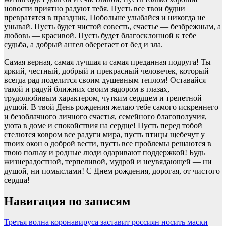
новости приятно радуют тебя. Пусть все твои будни
превратятся в праздник, Побольше улыбайся и никогда не
унывай. Пусть будет чистой совесть, счастье — безбрежным, а
любовь — красивой. Пусть будет благосклонной к тебе
судьба, а добрый ангел оберегает от бед и зла.
Самая верная, самая лучшая и самая преданная подруга! Ты –
яркий, честный, добрый и прекрасный человечек, который
всегда рад поделится своим душевным теплом! Оставайся
такой и радуй ближних своим задором в глазах,
трудолюбивым характером, чутким сердцем и трепетной
душой. В твой День рождения желаю тебе самого искреннего
и безоблачного личного счастья, семейного благополучия,
уюта в доме и спокойствия на сердце! Пусть перед тобой
стелются ковром все радуги мира, пусть птицы щебечут у
твоих окон о доброй вести, пусть все проблемы решаются в
твою пользу и родные люди одаривают поддержкой! Будь
жизнерадостной, терпеливой, мудрой и неувядающей — ни
душой, ни помыслами! С Днем рождения, дорогая, от чистого
сердца!
Навигация по записям
Третья волна коронавируса заставит россиян носить маски