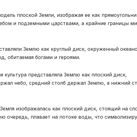
дель плоской Земли, изображая ее как прямоугольни
небом и подземными царствами, а крайние границы м
тавляли Землю как круглый диск, окруженный океано
рд, обитаемая богами и героями.
я культура представляла Землю как плоский диск,
ержал небо, средний столб держал Землю, а нижний с
Земля изображалась как плоский диск, стоящий на сл
вою очередь, плавает на потоке воды, что символизир