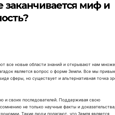
е заканчивается миф и
ность?
ют все новые области знаний и открывают нам множ
загадок является вопрос о форме Земли. Все мы привы
виде сферы, но существует и альтернативная точка зр
ию и своих последователей. Поддерживая свою
 сомнению не только научные факты и доказательства
рономии. Такие люди полагают, что Земля является