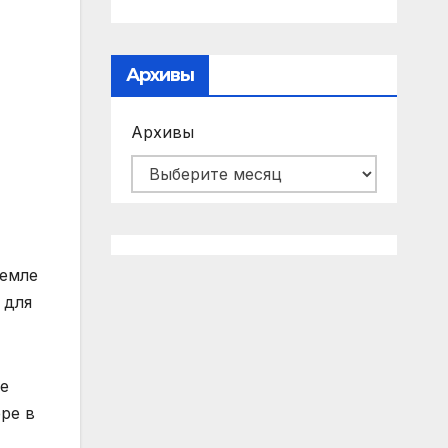
Архивы
Архивы
Земле
 для
е
ре в