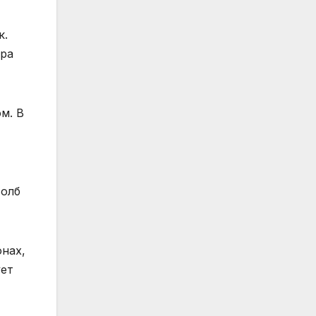
к.
ира
м. В
толб
онах,
ует