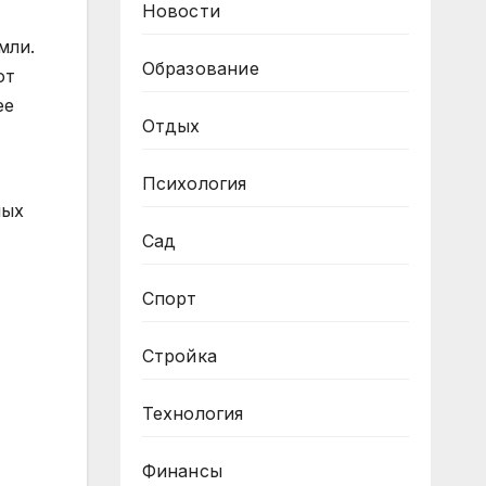
Новости
мли.
Образование
ют
ее
Отдых
Психология
мых
Сад
Спорт
Стройка
Технология
Финансы