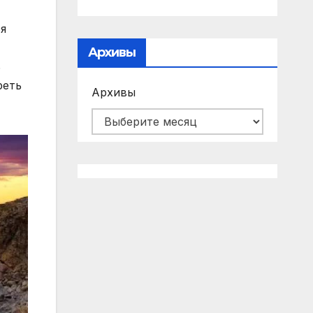
ся
Архивы
ь
реть
Архивы