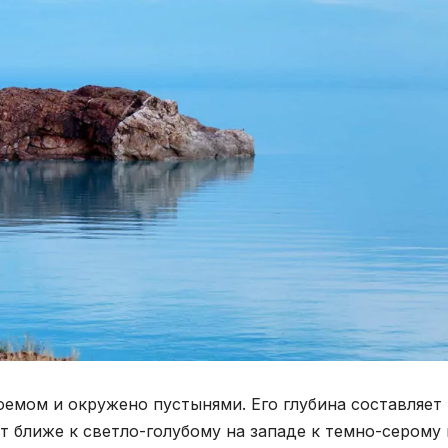
емом и окружено пустынями. Его глубина составляет
от ближе к светло-голубому на западе к темно-серому 