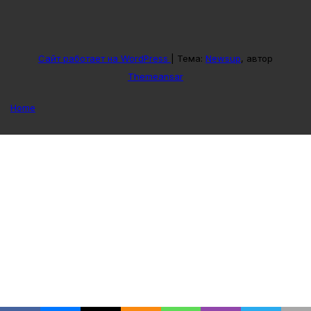
Сайт работает на WordPress
|
Тема:
Newsup
, автор
Themeansar
Home