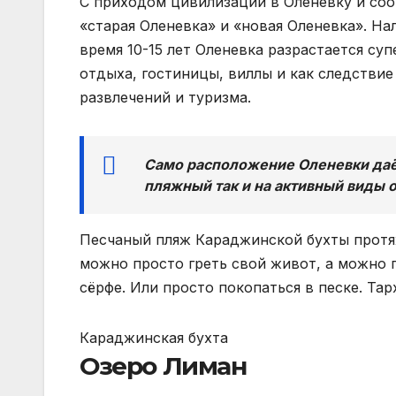
С приходом цивилизации в Оленевку и соо
«старая Оленевка» и «новая Оленевка». На
время 10-15 лет Оленевка разрастается су
отдыха, гостиницы, виллы и как следствие
развлечений и туризма.
Само расположение Оленевки даёт
пляжный так и на активный виды 
Песчаный пляж Караджинской бухты протяж
можно просто греть свой живот, а можно п
сёрфе. Или просто покопаться в песке. Тар
Караджинская бухта
Озеро Лиман