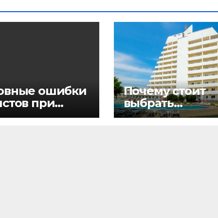
овные ошибки
Почему стоит
истов при
выбрать
рмлении
санаторий в
обы на
Анапе?
ество
доставляемых
тиничных услуг