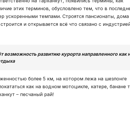
тветственно на Тарханкут, появились термины, как
личие этих терминов, обусловлено тем, что в последн
пер ускоренными темпами. Строятся пансионаты, дома
 строится и открывается всё что связано с индустрие
 возможность развитию курорта направленного как 
отдыха
енностью более 5 км, на котором лежа на шезлонге
окататься как на водном мотоцикле, катере, банане т
ханкут – песчаный рай!