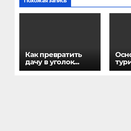
Похожая запись
Как превратить
Осн
дачу в уголок
тур
мечты
офо
жал
кач
пре
гос