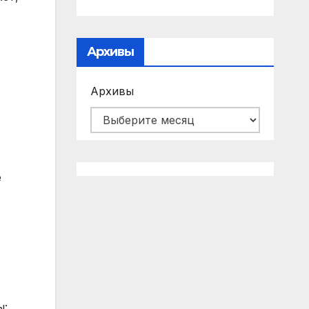
Архивы
Архивы
е
ы: