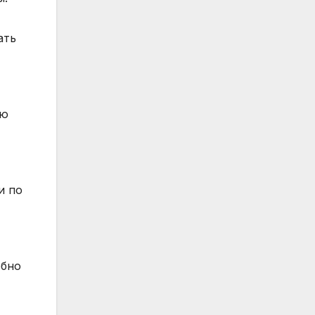
ать
ую
и по
обно