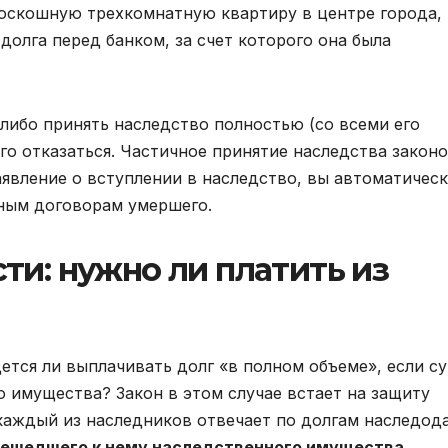
роскошную трехкомнатную квартиру в центре города,
долга перед банком, за счет которого она была
либо принять наследство полностью (со всеми его
го отказаться. Частичное принятие наследства закон
аявление о вступлении в наследство, вы автоматичес
тным договорам умершего.
ти: нужно ли платить из
ется ли выплачивать долг «в полном объеме», если с
 имущества? Закон в этом случае встает на защиту
 каждый из наследников отвечает по долгам наследод
решедшего к нему наследственного имущества
.