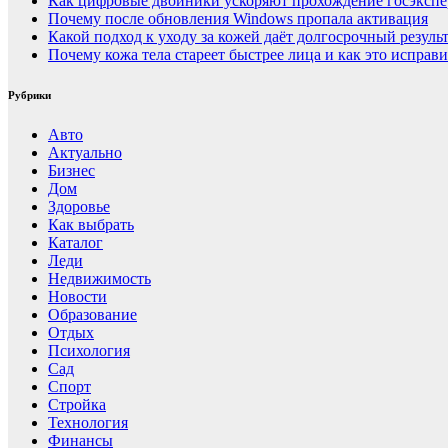
Как цифровые двойники ускоряют прохождение госэкспер
Почему после обновления Windows пропала активация
Какой подход к уходу за кожей даёт долгосрочный резуль
Почему кожа тела стареет быстрее лица и как это исправи
Рубрики
Авто
Актуально
Бизнес
Дом
Здоровье
Как выбрать
Каталог
Леди
Недвижимость
Новости
Образование
Отдых
Психология
Сад
Спорт
Стройка
Технология
Финансы