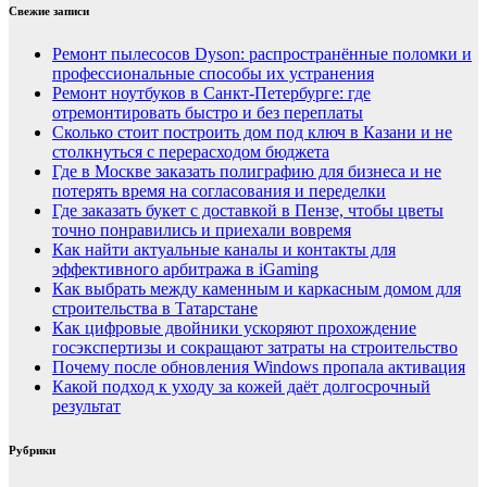
Свежие записи
Ремонт пылесосов Dyson: распространённые поломки и
профессиональные способы их устранения
Ремонт ноутбуков в Санкт-Петербурге: где
отремонтировать быстро и без переплаты
Сколько стоит построить дом под ключ в Казани и не
столкнуться с перерасходом бюджета
Где в Москве заказать полиграфию для бизнеса и не
потерять время на согласования и переделки
Где заказать букет с доставкой в Пензе, чтобы цветы
точно понравились и приехали вовремя
Как найти актуальные каналы и контакты для
эффективного арбитража в iGaming
Как выбрать между каменным и каркасным домом для
строительства в Татарстане
Как цифровые двойники ускоряют прохождение
госэкспертизы и сокращают затраты на строительство
Почему после обновления Windows пропала активация
Какой подход к уходу за кожей даёт долгосрочный
результат
Рубрики