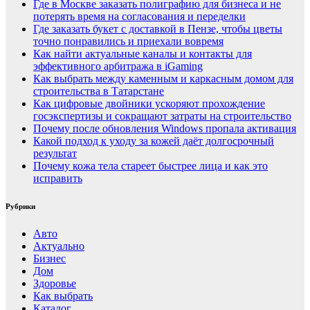
Где в Москве заказать полиграфию для бизнеса и не
потерять время на согласования и переделки
Где заказать букет с доставкой в Пензе, чтобы цветы
точно понравились и приехали вовремя
Как найти актуальные каналы и контакты для
эффективного арбитража в iGaming
Как выбрать между каменным и каркасным домом для
строительства в Татарстане
Как цифровые двойники ускоряют прохождение
госэкспертизы и сокращают затраты на строительство
Почему после обновления Windows пропала активация
Какой подход к уходу за кожей даёт долгосрочный
результат
Почему кожа тела стареет быстрее лица и как это
исправить
Рубрики
Авто
Актуально
Бизнес
Дом
Здоровье
Как выбрать
Каталог