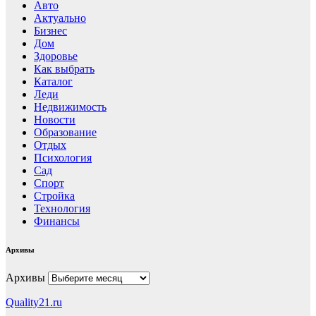
Авто
Актуально
Бизнес
Дом
Здоровье
Как выбрать
Каталог
Леди
Недвижимость
Новости
Образование
Отдых
Психология
Сад
Спорт
Стройка
Технология
Финансы
Архивы
Архивы
Quality21.ru