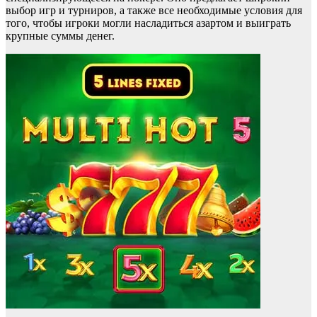
выбор игр и турниров, а также все необходимые условия для
того, чтобы игроки могли насладиться азартом и выиграть
крупные суммы денег.