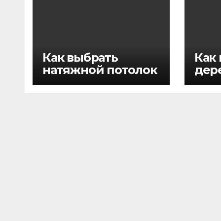
Как выбрать
Как
натяжной потолок
дер
лес