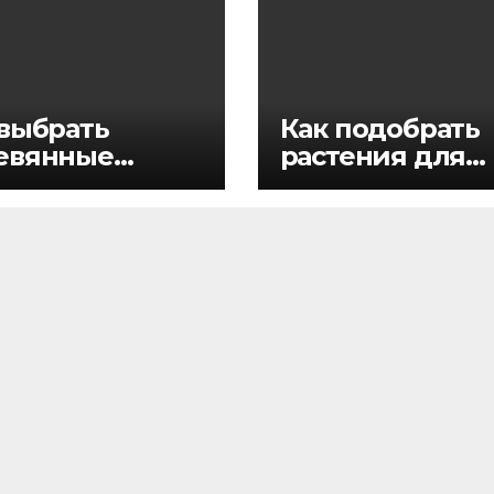
 выбрать
Как подобрать
евянные
растения для
тницы и бани
интерьера