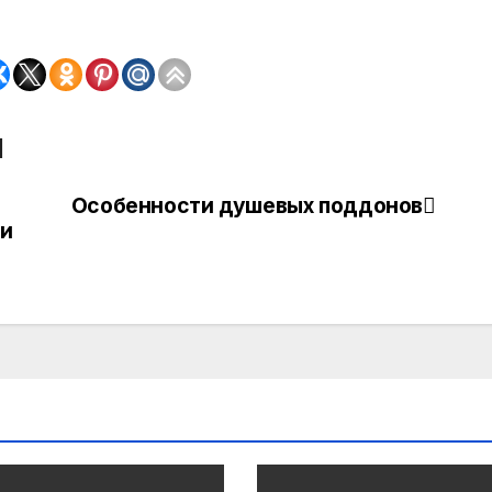
м
Особенности душевых поддонов
 и