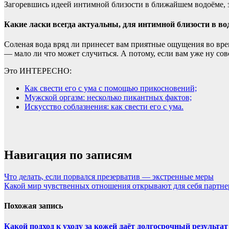
Загоревшись идеей интимной близости в ближайшем водоёме, зад
Какие ласки всегда актуальны, для интимной близости в во
Соленая вода вряд ли принесет вам приятные ощущения во врем
— мало ли что может случиться. А потому, если вам уже ну сов
Это ИНТЕРЕСНО:
Как свести его с ума с помощью прикосновений;
Мужской оргазм: несколько пикантных фактов;
Искусство соблазнения: как свести его с ума.
Навигация по записям
Что делать, если порвался презерватив — экстренные меры
Какой мир чувственных отношения открывают для себя партнер
Похожая запись
Какой подход к уходу за кожей даёт долгосрочный результат