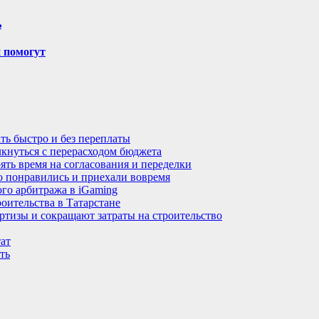
ь
и помогут
ть быстро и без переплаты
лкнуться с перерасходом бюджета
ять время на согласования и переделки
но понравились и приехали вовремя
го арбитража в iGaming
оительства в Татарстане
тизы и сокращают затраты на строительство
тат
ть