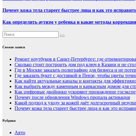
Почему кожа тела стареет быстрее лица и как это исправит
Как определить аутизм у ребенка и какие методы коррекци
Свежие записи
Ремонт ноутбуков в Санкт-Петербурге: где отремонтирова
Сколько стоит построить дом под ключ в Казани и не сто
Где в Москве заказать полиграфию для бизнеса и не потер
Где заказать букет с доставкой в Пензе, чтобы цветы точ
Как найти актуальные каналы и контакты для эффективно
Как выбрать между каменным и каркасным домом для стр
Как цифровые двойники ускоряют прохождение госэкспер
Почему после обновления Windows пропала активация
Какой подход к уходу за кожей даёт долгосрочный резуль
Почему кожа тела стареет быстрее лица и как это исправи
Рубрики
Авто