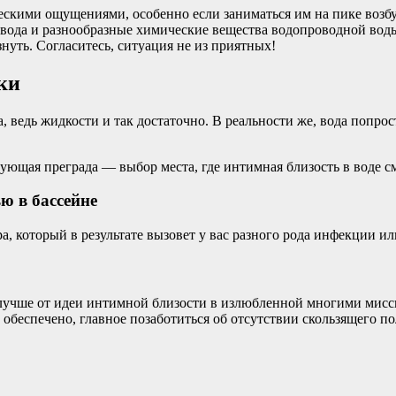
ескими ощущениями, особенно если заниматься им на пике возб
 вода и разнообразные химические вещества водопроводной воды
знуть. Согласитесь, ситуация не из приятных!
ки
 ведь жидкости и так достаточно. В реальности же, вода попрост
ющая преграда — выбор места, где интимная близость в воде с
ю в бассейне
, который в результате вызовет у вас разного рода инфекции ил
учше от идеи интимной близости в излюбленной многими миссион
м обеспечено, главное позаботиться об отсутствии скользящего п