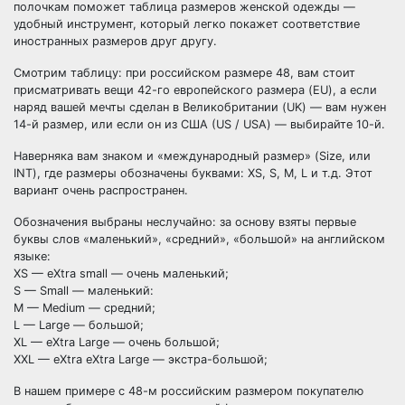
полочкам поможет таблица размеров женской одежды —
удобный инструмент, который легко покажет соответствие
иностранных размеров друг другу.
Смотрим таблицу: при российском размере 48, вам стоит
присматривать вещи 42-го европейского размера (EU), а если
наряд вашей мечты сделан в Великобритании (UK) — вам нужен
14-й размер, или если он из США (US / USA) — выбирайте 10-й.
Наверняка вам знаком и «международный размер» (Size, или
INT), где размеры обозначены буквами: XS, S, M, L и т.д. Этот
вариант очень распространен.
Обозначения выбраны неслучайно: за основу взяты первые
буквы слов «маленький», «средний», «большой» на английском
языке:
XS — eXtra small — очень маленький;
S — Small — маленький:
M — Medium — средний;
L — Large — большой;
XL — eXtra Large — очень большой;
XXL — eXtra eXtra Large — экстра-большой;
В нашем примере с 48-м российским размером покупателю