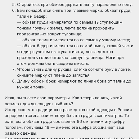
Старайтесь при обмере держать ленту параллельно полу.
Вам понадобится снять три главные мерки: обхват груди,
талии и бедер:
— обхват груди измеряется по самым выступающим
точкам грудных желез, лента должна проходить
горизонтально вокруг туловища;
— обхват талии измеряется по ее самому узкому месту;
— обхват бедер измеряется по самой выступающей части
ягодиц с учетом выступа живота, лента должна
проходить горизонтально вокруг туловища. Ноги при
этом должны быть сведены вместе.
Чтобы узнать длину рукава, слегка согните руку в локте,
снимите мерку от плеча до запястья.
Длину юбок и брюк измеряют по линии бока от талии до
нужной точки.
Итак, вы знаете свои параметры. Как теперь понять, какой
размер одежды следует выбрать?
Интересно, что традиционно размер женской одежды в России
определяется значением полуобхвата груди в сантиметрах. То
есть, если обхват груди составляет 96 см, делим эту цифру
пополам, получаем 48 — именно эта цифра обозначает ваш
размер одежды.