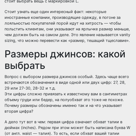
стоит выбрать вещь с маркировкой L.
Стоит узнать еще один интересный факт: некоторые
иностранные компании, производящие одежду, в погоне за
лояльностью покупателей порой идут на хитрость — чтобы
польстить клиентам, они указывают на ярлычке размер меньше,
чем должен быть на самом деле. Это явление называется vanity
sizing, что можно перевести как «размер, тешащий тщеславие».
Размеры джинсов: какой
выбрать
Вопрос с выбором размера джинсов особый. Здесь чаще всего
встречаются обозначения в виде одной или двух цифр: 27, 28,
29 или 27-30, 28-32 и т.д.
Эти цифры сложно привязать к известному вам в сантиметрах
объему груди или бедер, на полуобхват это тоже не похоже.
Почему размеры обозначены именно так и на что указывает
вторая цифра?
А дело тут вот в чем: первая цифра означает обхват талии в
дюймах (inches). Рядом при этом может быть написана буква W
(от англ. waist — талия). То есть, если обхват вашей талии