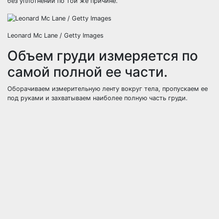
без уплотнений по той же причине.
Leonard Mc Lane / Getty Images
Объем груди измеряется по
самой полной ее части.
Оборачиваем измерительную ленту вокруг тела, пропускаем ее
под руками и захватываем наиболее полную часть груди.
Woman Measuring Chest, Close-up — Image by © Frederic
Cirou/PhotoAlto/Corbis
Измерительная лента должна пройти под руками и по наиболее
полной части груди. Если Ваша грудь иногда набухает, измерьте
ее в этот момент и в обычный день, чтобы иметь представление
о разнице в размерах.
При измерении талии и бедер