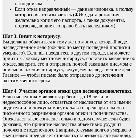
наследником.
Если отказ направленный — данные человека, в пользу
которого вы отказываетесь (ФИО, дата рождения,
желательно копия его паспорта, а также документы,
подтверждающие его право быть наследником).
Шаг 3. Визит к нотариусу.
Вы должны обратиться к тому же нотариусу, который ведет
наследственное дело (обычно по месту последней прописки
умершего). Если вы находитесь в другом городе, вы можете
прийти к любому местному нотариусу, составить заявление об
отказе, заверить его и отправить почтой заказным письмом с
описью вложения нотариусу, ведущему наследственное дело.
Главное — чтобы письмо было отправлено до истечения
шестимесячного срока.
Шаг 4. Участие органов опеки (для несовершеннолетних).
Если наследником является ребенок до 18 лет или
недееспособное лицо, отказаться от наследства от его имени
родители или опекуны могут
только
с предварительного
письменного разрешения органов опеки и попечительства.
Опека даст такое согласие только в одном случае: если будет
доказано, что принятие наследства объективно ухудшит
положение подопечного (например, сумма долгов умершего
значительно превышает стоимость старенького автомобиля).