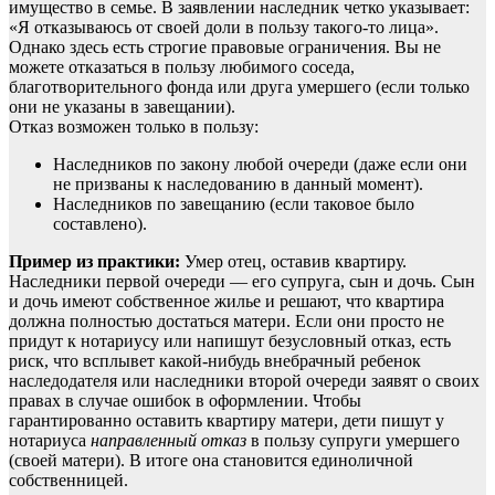
имущество в семье. В заявлении наследник четко указывает:
«Я отказываюсь от своей доли в пользу такого-то лица».
Однако здесь есть строгие правовые ограничения. Вы не
можете отказаться в пользу любимого соседа,
благотворительного фонда или друга умершего (если только
они не указаны в завещании).
Отказ возможен только в пользу:
Наследников по закону любой очереди (даже если они
не призваны к наследованию в данный момент).
Наследников по завещанию (если таковое было
составлено).
Пример из практики:
Умер отец, оставив квартиру.
Наследники первой очереди — его супруга, сын и дочь. Сын
и дочь имеют собственное жилье и решают, что квартира
должна полностью достаться матери. Если они просто не
придут к нотариусу или напишут безусловный отказ, есть
риск, что всплывет какой-нибудь внебрачный ребенок
наследодателя или наследники второй очереди заявят о своих
правах в случае ошибок в оформлении. Чтобы
гарантированно оставить квартиру матери, дети пишут у
нотариуса
направленный отказ
в пользу супруги умершего
(своей матери). В итоге она становится единоличной
собственницей.