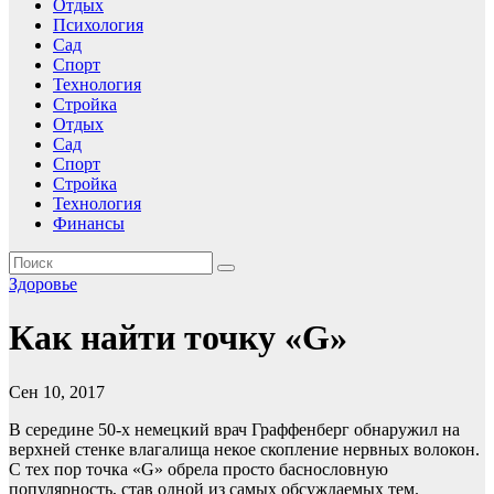
Отдых
Психология
Сад
Спорт
Технология
Стройка
Отдых
Сад
Спорт
Стройка
Технология
Финансы
Здоровье
Как найти точку «G»
Сен 10, 2017
В середине 50-х немецкий врач Граффенберг обнаружил на
верхней стенке влагалища некое скопление нервных волокон.
С тех пор точка «G» обрела просто баснословную
популярность, став одной из самых обсуждаемых тем.