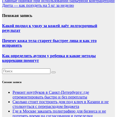
Главные ошибки при использовании барьерной контрацепции
Диета — как похудеть на 5 кг за неделю
Похожая запись
Какой подход к уходу за кожей даёт долгосрочный
результат
Почему кожа тела стареет быстрее лица и как это
исправить
Как определить аутизм у ребенка и какие методы
коррекции помогут
Свежие записи
Ремонт ноутбуков в Санкт-Петербурге: где
отремонтировать быстро и без переплаты
Сколько стоит построить дом под ключ в Казани и не
столкнуться с перерасходом бюджета
Где в Москве заказать полиграфию для бизнеса и не
потерять время на согласования и переделки