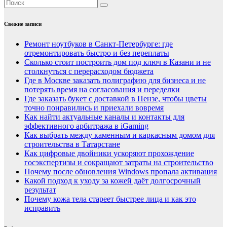
Свежие записи
Ремонт ноутбуков в Санкт-Петербурге: где
отремонтировать быстро и без переплаты
Сколько стоит построить дом под ключ в Казани и не
столкнуться с перерасходом бюджета
Где в Москве заказать полиграфию для бизнеса и не
потерять время на согласования и переделки
Где заказать букет с доставкой в Пензе, чтобы цветы
точно понравились и приехали вовремя
Как найти актуальные каналы и контакты для
эффективного арбитража в iGaming
Как выбрать между каменным и каркасным домом для
строительства в Татарстане
Как цифровые двойники ускоряют прохождение
госэкспертизы и сокращают затраты на строительство
Почему после обновления Windows пропала активация
Какой подход к уходу за кожей даёт долгосрочный
результат
Почему кожа тела стареет быстрее лица и как это
исправить