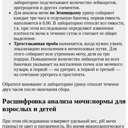
лаборатории подсчитывают количество лейкоцитов,
эритроцитов и других элементов.
Для анализа мочи
по Земницкому
урину собирают
каждые три часа в отдельную баночку, первая емкость
наполняется в 6.00. В лабораторию относят все емкости,
т.к. при этом исследовании определяют изменение
плотности мочи в течение суток и считают ее общее
выделение.
Трехстаканная проба
назначается, когда нужно узнать
локализацию воспаления в мочеполовых путях. Для
этого собирают всю утреннюю мочу, деля на три
порции. Повышенное количество лейкоцитов во всех
баночках указывает на воспаление почек или мочевого
пузыря, в первой — на уретрит, в первой и третьей —
на сочетание уретрита и простатита.
Обратите внимание: в лабораторию урину относят течение
двух часов после окончания сбора.
Расшифровка анализа мочи:нормы для
взрослых и детей
При этом обследовании измеряют удельный вес, рН мочи
(урины) ее цвет и прозрачность. Во время микроскопического