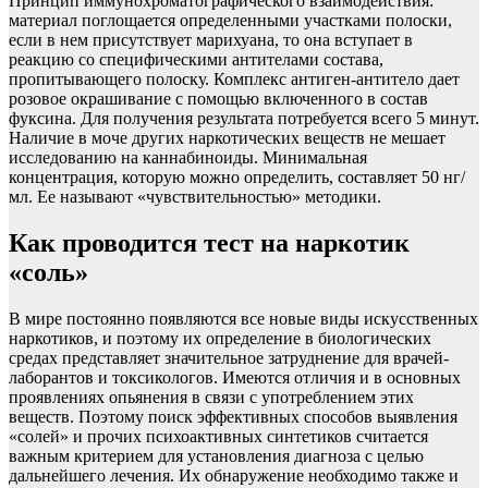
Принцип иммунохроматографического взаимодействия:
материал поглощается определенными участками полоски,
если в нем присутствует марихуана, то она вступает в
реакцию со специфическими антителами состава,
пропитывающего полоску. Комплекс антиген-антитело дает
розовое окрашивание с помощью включенного в состав
фуксина. Для получения результата потребуется всего 5 минут.
Наличие в моче других наркотических веществ не мешает
исследованию на каннабиноиды. Минимальная
концентрация, которую можно определить, составляет 50 нг/
мл. Ее называют «чувствительностью» методики.
Как проводится тест на наркотик
«соль»
В мире постоянно появляются все новые виды искусственных
наркотиков, и поэтому их определение в биологических
средах представляет значительное затруднение для врачей-
лаборантов и токсикологов. Имеются отличия и в основных
проявлениях опьянения в связи с употреблением этих
веществ. Поэтому поиск эффективных способов выявления
«солей» и прочих психоактивных синтетиков считается
важным критерием для установления диагноза с целью
дальнейшего лечения. Их обнаружение необходимо также и