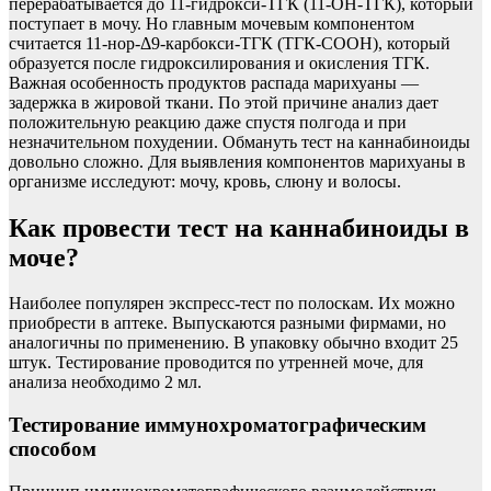
перерабатывается до 11-гидрокси-ТГК (11-ОН-ТГК), который
поступает в мочу. Но главным мочевым компонентом
считается 11-нор-Δ9-карбокси-ТГК (ТГК-СООН), который
образуется после гидроксилирования и окисления ТГК.
Важная особенность продуктов распада марихуаны —
задержка в жировой ткани. По этой причине анализ дает
положительную реакцию даже спустя полгода и при
незначительном похудении. Обмануть тест на каннабиноиды
довольно сложно. Для выявления компонентов марихуаны в
организме исследуют: мочу, кровь, слюну и волосы.
Как провести тест на каннабиноиды в
моче?
Наиболее популярен экспресс-тест по полоскам. Их можно
приобрести в аптеке. Выпускаются разными фирмами, но
аналогичны по применению. В упаковку обычно входит 25
штук. Тестирование проводится по утренней моче, для
анализа необходимо 2 мл.
Тестирование иммунохроматографическим
способом