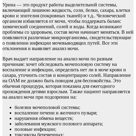
Урина — это продукт работы выделительной системы,
включающий лишнюю жидкость, соли, белки, сахара, клетки
крови и эпителия (покровных тканей) и т.д.. Человеческий
организм избавляется от мочи, чтобы поддержать баланс
химический соединений, солей и воды. Когда возникают
проблемы со здоровьем, состав мочи начинает меняться. В ней
появляются различные микроорганизмы, свидетельствующие
о появлении инфекции мочевыводящих путей. Все эти
отклонения и выявляет анализ мочи.
Врач выдает направление на анализ мочи по разным
причинам: хочет обследовать мочеполовую систему на
воспаление и инфекции, определить нет ли в моче крови и
сахара, уточнить состав и концентрацию солей. Направление
на ОАМ не должно быть поводом для беспокойства. Это
обычная процедура, которая показана для ежегодного
прохождения детями взрослым. Также пациент направляется
на анализ мочи при подозрении на:
болезни мочеполовой системы;
воспаление печени и желчного пузыря;
нарушения обмена веществ;
заболевания мужского полового аппарата;
половые инфекции;
токсикозы беременных;